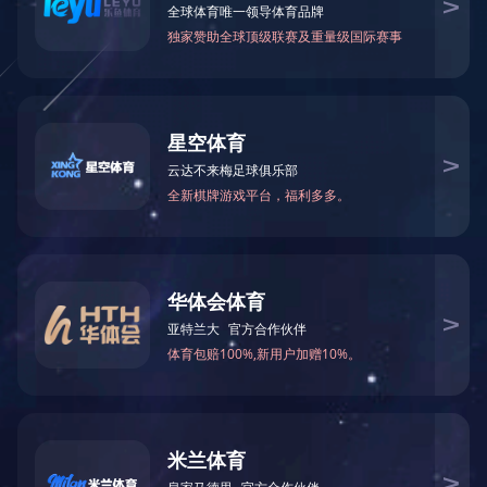
Copyright © 2018 开云网页版·官方版在线登入口-开云（中国） All rights
Reserved 版权所有 未经许可不得使用、转载、摘编。
微网站开云网页版·官方版在线登入口
关于我们
产品中心
荣誉资质
厂区设备
人才招聘
开云网页版·官方版在线登入口
销售网点
开云网页版·官方版在线登入口-开云（中国）