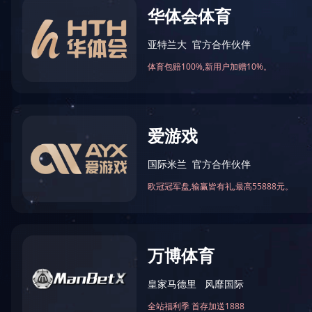
FEEDBACK
客户留言
留言主题：
留言者：
联系电话：
电子邮箱：
QQ：