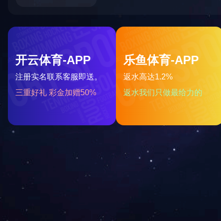
留言内容：
验证码：