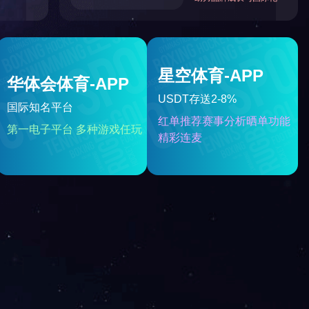
官方版在线登入口-开云（中国）
版在线登入口-开云（中国）
投诉电话：13012516897
青岛市即墨区环保产业园即
传真：0532-88563775
邮箱：lanyudianqi@126.com
-88564000
网址：fzxyyx.com
2-88564000转物流部
客服热线：400-0532-669