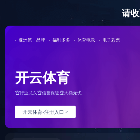
开云网页版·官方版在线登入口
欢迎来到
开云网页版·官方版在线登入口-开云（中国）
网站开云网页版·
关于我们
产品
官方版在线登入
口