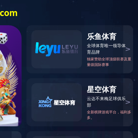
设为主页
添加收藏
地址导航
网页版·官方
销售网点
开云网页版·官方
线登入口
版在线登入口-开
云（中国）