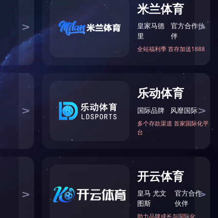
经营宗旨，不断开发，创新产品，开拓市场
创新产品，开拓市场，与众多科研单位，高等院校进行紧
官方版在线登入口-开云（中国）